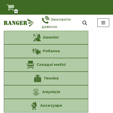
Мій Ranger
Антидемпінг
Оферта
Наші умови
0
Перейти
Замовити
до
вмісту
дзвінок
Кемпінг
Рибалка
Складні меблі
Техніка
Амуніція
Аксесуари