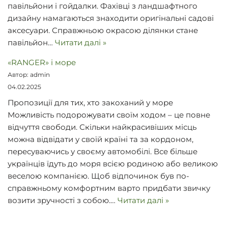
павільйони і гойдалки. Фахівці з ландшафтного
дизайну намагаються знаходити оригінальні садові
аксесуари. Справжньою окрасою ділянки стане
павільйон…
Читати далі »
«RANGER» і море
Автор: admin
04.02.2025
Пропозиції для тих, хто закоханий у море
Можливість подорожувати своїм ходом – це повне
відчуття свободи. Скільки найкрасивіших місць
можна відвідати у своїй країні та за кордоном,
пересуваючись у своєму автомобілі. Все більше
українців їдуть до моря всією родиною або великою
веселою компанією. Щоб відпочинок був по-
справжньому комфортним варто придбати звичку
возити зручності з собою.…
Читати далі »