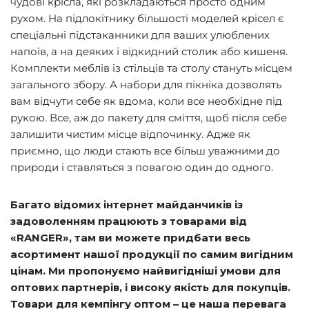
чудові крісла, які розкладаються просто одним
рухом. На підлокітнику більшості моделей крісел є
спеціальні підстаканники для ваших улюблених
напоїв, а на деяких і відкидний столик або кишеня.
Комплекти меблів із стільців та столу стануть місцем
загального збору. А набори для пікніка дозволять
вам відчути себе як вдома, коли все необхідне під
рукою. Все, аж до пакету для сміття, щоб після себе
залишити чистим місце відпочинку. Адже як
приємно, що люди стають все більш уважними до
природи і ставляться з повагою один до одного.
Багато відомих інтернет майданчиків із
задоволенням працюють з товарами від
«RANGER», там ви можете придбати весь
асортимент нашої продукції по самим вигідним
цінам. Ми пропонуємо найвигідніші умови для
оптових партнерів, і високу якість для покупців.
Товари для кемпінгу оптом – це наша перевага