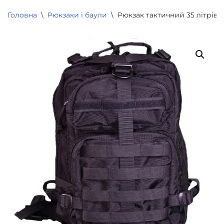
Головна
\
Рюкзаки і баули
\
Рюкзак тактичний 35 літрів 