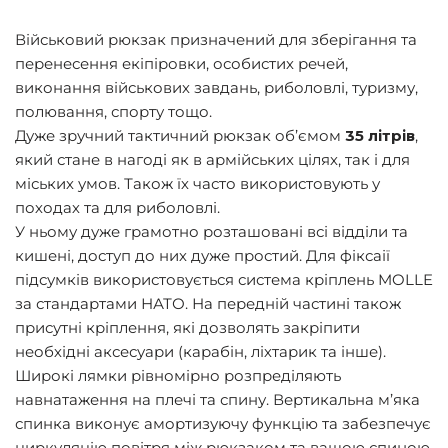
Військовий рюкзак призначений для зберігання та
перенесення екіпіровки, особистих речей,
виконання військових завдань, риболовлі, туризму,
полювання, спорту тощо.
Дуже зручний тактичний рюкзак об’ємом
35 літрів
,
який стане в нагоді як в армійських цілях, так і для
міських умов. Також їх часто використовують у
походах та для риболовлі.
У ньому дуже грамотно розташовані всі відділи та
кишені, доступ до них дуже простий. Для фіксаії
підсумків використовується система кріплень MOLLE
за стандартами НАТО. На передній частині також
присутні кріплення, які дозволять закріпити
необхідні аксесуари (карабін, ліхтарик та інше).
Широкі лямки рівномірно розпреділяють
навнатаження на плечі та спину. Вертикальна м’яка
спинка виконує амортизуючу функцію та забезпечує
циркуляцію повітря між рюкзаком та вашою спиною.