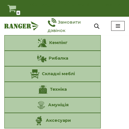
Мій Ranger
Антидемпінг
Оферта
Наші умови
0
Перейти
Замовити
до
вмісту
дзвінок
Кемпінг
Рибалка
Складні меблі
Техніка
Амуніція
Аксесуари