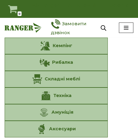
Мій Ranger
Антидемпінг
Оферта
Наші умови
0
Перейти
Замовити
до
вмісту
дзвінок
Кемпінг
Рибалка
Складні меблі
Техніка
Амуніція
Аксесуари