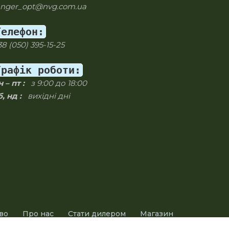
anger_opt@nvg.com.ua
Телефон:
38 (050) 395-15-25
Графік роботи:
 – пт :
з 9:00 до 18:00
, нд :
вихідні дні
во
Про нас
Стати дилером
Магазин