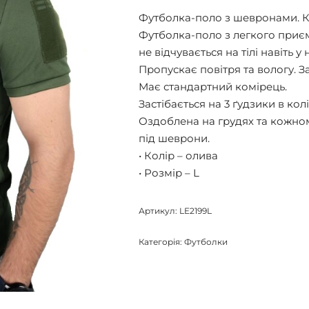
Футболка-поло з шевронами. К
Футболка-поло з легкого приє
не відчувається на тілі навіть 
Пропускає повітря та вологу. З
Має стандартний комірець.
Застібається на 3 ґудзики в кол
Оздоблена на грудях та кожно
під шеврони.
• Колір – олива
• Розмір – L
Артикул:
LE2199L
Категорія:
Футболки