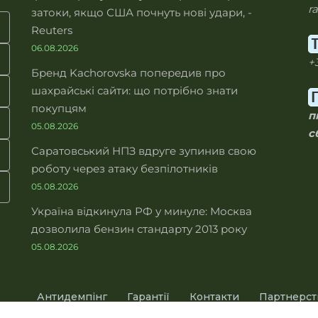
r
затоки, якщо США почнуть нові удари, -
Reuters
06.08.2026
+
Бренд Kachorovska попередив про
шахрайські сайти: що потрібно знати
покупцям
пн
05.08.2026
сб
Саратовський НПЗ вдруге зупинив свою
роботу через атаку безпілотників
05.08.2026
Україна відкинула РФ у минуле: Москва
дозволила бензин стандарту 2013 року
05.08.2026
Антидемпінг
Гарантії
Контакти
Партнерст