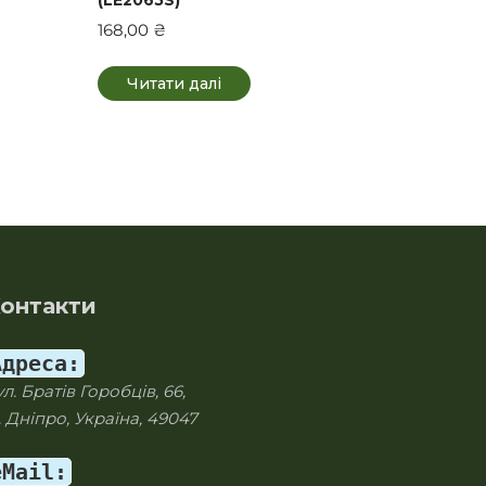
168,00
₴
Читати далі
онтакти
Адреса:
ул. Братів Горобців, 66,
. Дніпро, Україна, 49047
eMail: