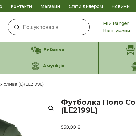
о
Контакти
Магазин
Стати дилером
Новини
Мій Ranger
Наші умови
Рибалка
Амуніція
 олива (L)(LE2199L)
Футболка Поло Coo
(LE2199L)
550,00
₴