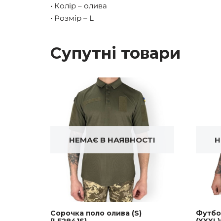
• Колір – олива
• Розмір – L
Супутні товари
НЕМАЄ В НАЯВНОСТІ
Н
Сорочка поло олива (S)
Футбо
(LE2841S)
(XXXL)