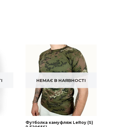
І
НЕМАЄ В НАЯВНОСТІ
Футболка камуфляж LeRoy (S)
(LE2065S)