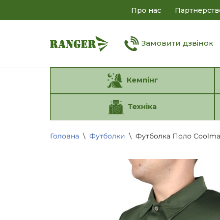
Про нас
Партнерств
Перейти
до
Замовити дзвінок
вмісту
Кемпінг
Техніка
Головна
\
Футболки
\
Футболка Поло Coolmax