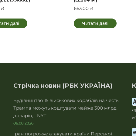
0
₴
663,00
₴
ати далі
Читати далі
Стрічка новин (РБК УКРАЇНА)
К
Будівництво 15 військових кораблів на честь
Трампа можуть коштувати майже 300 млрд
в
доларів, - NYT
м
06.08.2026
Іран погрожує атакувати країни Перської