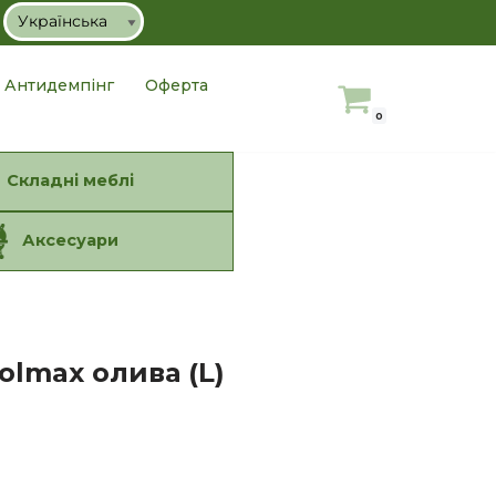
Антидемпінг
Оферта
0
Складні меблі
Аксесуари
lmax олива (L)