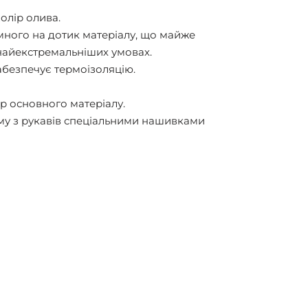
олір олива.
много на дотик матеріалу, що майже
у найекстремальніших умовах.
абезпечує термоізоляцію.
ір основного матеріалу.
му з рукавів спеціальними нашивками