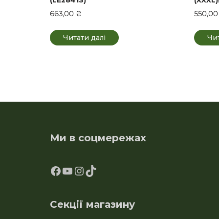
663,00
₴
550,0
Читати далі
Чит
Ми в соцмережах
Секції магазину