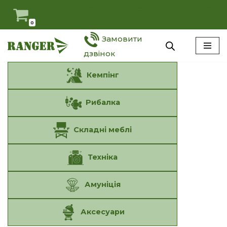
Мій Ranger
Антидемпінг
Оферта
Наші умови
0
Перейти
Замовити
до
вмісту
дзвінок
Кемпінг
Рибалка
Складні меблі
Техніка
Амуніція
Аксесуари