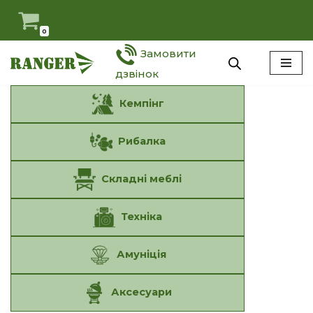
Мій Ranger
Антидемпінг
Оферта
Наші умови
0
Перейти
Замовити
до
вмісту
дзвінок
Кемпінг
Рибалка
Складні меблі
Техніка
Амуніція
Аксесуари