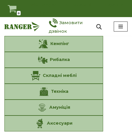
Мій Ranger
Антидемпінг
Оферта
Наші умови
0
Перейти
Замовити
до
вмісту
дзвінок
Кемпінг
Рибалка
Складні меблі
Техніка
Амуніція
Аксесуари