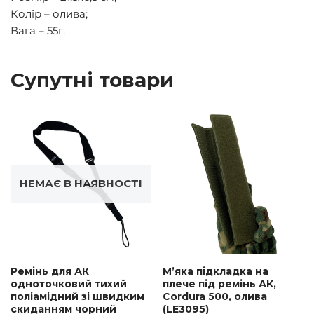
Колір – олива;
Вага – 55г.
Супутні товари
НЕМАЄ В НАЯВНОСТІ
Ремінь для АК
М’яка підкладка на
одноточковий тихий
плече під ремінь АК,
поліамідний зі швидким
Cordura 500, олива
скиданням чорний
(LE3095)