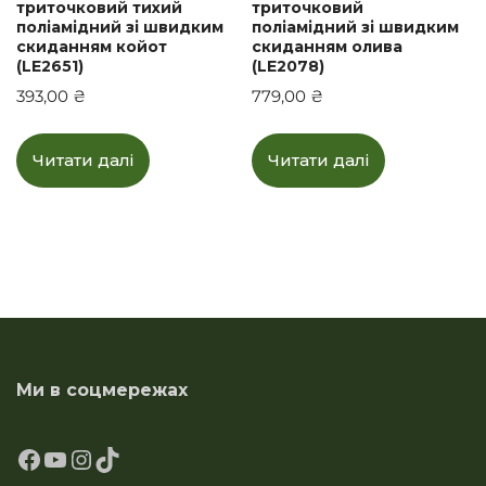
триточковий тихий
триточковий
поліамідний зі швидким
поліамідний зі швидким
скиданням койот
скиданням олива
(LE2651)
(LE2078)
393,00
₴
779,00
₴
Читати далі
Читати далі
Ми в соцмережах