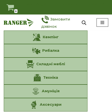
Мій Ranger
Антидемпінг
Оферта
Наші умови
0
Перейти
Замовити
до
вмісту
дзвінок
Кемпінг
Рибалка
Складні меблі
Техніка
Амуніція
Аксесуари