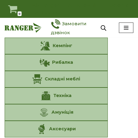
Мій Ranger
Антидемпінг
Оферта
Наші умови
0
Перейти
Замовити
до
вмісту
дзвінок
Кемпінг
Рибалка
Складні меблі
Техніка
Амуніція
Аксесуари