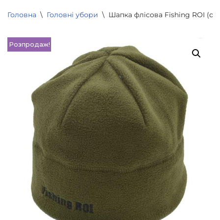
Головна
\
Головні убори
\
Шапка флісова Fishing ROI (оли
Розпродаж!