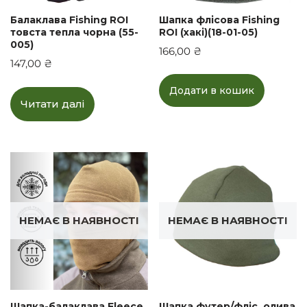
Балаклава Fishing ROI
Шапка флісова Fishing
товста тепла чорна (55-
ROI (хакі)(18-01-05)
005)
166,00
₴
147,00
₴
Додати в кошик
Читати далі
НЕМАЄ В НАЯВНОСТІ
НЕМАЄ В НАЯВНОСТІ
Шапка-балаклава Fleece
Шапка футер/фліс, олива