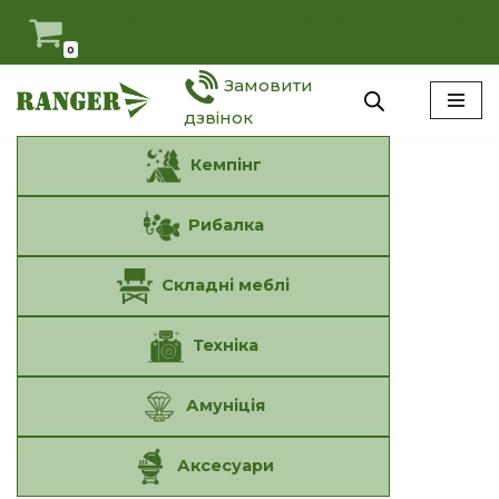
Мій Ranger
Антидемпінг
Оферта
Наші умови
0
Перейти
Замовити
до
вмісту
дзвінок
Кемпінг
Рибалка
Складні меблі
Техніка
Амуніція
Аксесуари