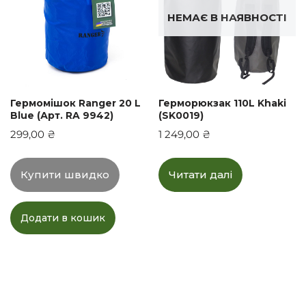
НЕМАЄ В НАЯВНОСТІ
Гермомішок Ranger 20 L
Герморюкзак 110L Khaki
Blue (Арт. RA 9942)
(SK0019)
299,00
₴
1 249,00
₴
Купити швидко
Читати далі
Додати в кошик