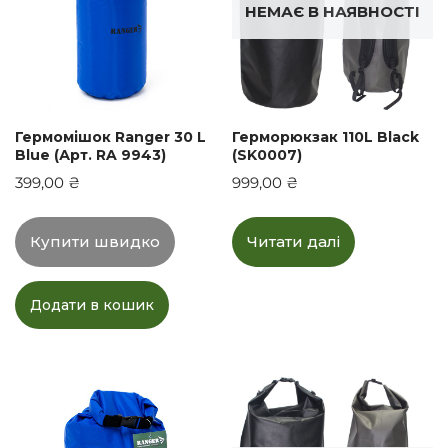
НЕМАЄ В НАЯВНОСТІ
Гермомішок Ranger 30 L
Герморюкзак 110L Black
Blue (Арт. RA 9943)
(SK0007)
399,00
₴
999,00
₴
Купити швидко
Читати далі
Додати в кошик