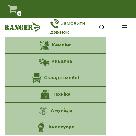
Мій Ranger
Антидемпінг
Оферта
Наші умови
0
Перейти
Замовити
до
вмісту
дзвінок
Кемпінг
Рибалка
Складні меблі
Техніка
Амуніція
Аксесуари