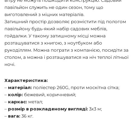
вітру не можуть пошкодити конструкцію. Садовий
павільйон служить не один сезон, тому що
виготовлений з міцних матеріалів.
Затишний простір дозволяє розмістити під пологом
павільйону будь-який набір садових меблів,
гойдалки. У такому затишному місці можна
розташуватися з книгою, з ноутбуком або
рукоділлям. Можна пограти з компанією, посидіти за
столом, а можна і розташуватися на ніч теплої літньої
ночі.
Характеристика:
–
матеріал:
поліестер 260G, проти москітна сітка;
–
колір:
бежевий, коричневий;
–
каркас:
метал;
–
розмір в розкладеному вигляді:
3х3 м;
–
вага:
36 кг.