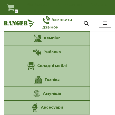
Мій Ranger
Антидемпінг
Оферта
Наші умови
0
Перейти
Замовити
до
вмісту
дзвінок
Кемпінг
Рибалка
Складні меблі
Техніка
Амуніція
Аксесуари