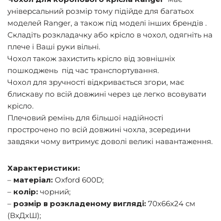
універсальний розмір тому підійде для багатьох
моделей Ranger, а також під моделі інших брендів .
Складіть розкладачку або крісло в чохол, одягніть на
плече і Ваші руки вільні.
Чохол також захистить крісло від зовнішніх
пошкоджень під час транспортування.
Чохол для зручності відкривається згори, має
блискаву по всій довжині через це легко всовувати
крісло.
Плечовий ремінь для більшої надійності
прострочено по всій довжині чохла, зсередини
завдяки чому витримує доволі великі навантаження.
Характеристики:
–
матеріал:
Oxford 600D;
–
колір:
чорний;
–
розмір в розкладеному вигляді:
70х66х24 см
(ВхДхШ);