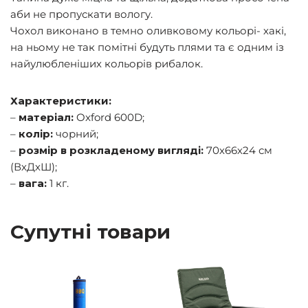
аби не пропускати вологу.
Чохол виконано в темно оливковому кольорі- хакі,
на ньому не так помітні будуть плями та є одним із
найулюбленіших кольорів рибалок.
Характеристики:
–
матеріал:
Oxford 600D;
–
колір:
чорний;
–
розмір в розкладеному вигляді:
70х66х24 см
(ВхДхШ);
–
вага:
1 кг.
Супутні товари