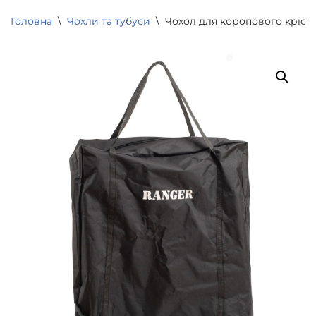
Головна
\
Чохли та тубуси
\
Чохол для коропового крісла