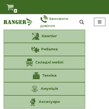
Мій Ranger
Антидемпінг
Оферта
Наші умови
0
Перейти
Замовити
до
вмісту
дзвінок
Кемпінг
Рибалка
Складні меблі
Техніка
Амуніція
Аксесуари