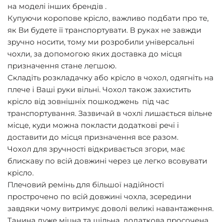
на моделі інших брендів .
Купуючи коропове крісло, важливо подбати про те,
як Ви будете її транспортувати. В руках не завжди
зручно носити, тому ми розробили універсальні
чохли, за допомогою яких доставка до місця
призначення стане легшою.
Складіть розкладачку або крісло в чохол, одягніть на
плече і Ваші руки вільні. Чохол також захистить
крісло від зовнішніх пошкоджень під час
транспортування. Зазвичай в чохлі лишається вільне
місце, куди можна покласти додаткові речі і
доставити до місця призначення все разом.
Чохол для зручності відкривається згори, має
блискаву по всій довжині через це легко всовувати
крісло.
Плечовий ремінь для більшої надійності
прострочено по всій довжині чохла, зсередини
завдяки чому витримує доволі великі навантаження.
Танина дуже міцна та щільна, додаткова просочена