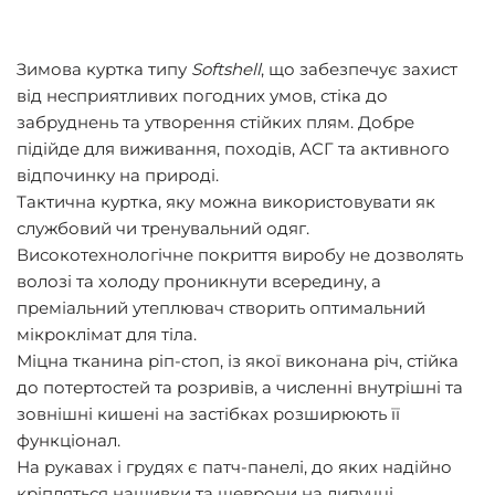
Зимова куртка типу
Softshell
, що забезпечує захист
від несприятливих погодних умов, стіка до
забруднень та утворення стійких плям. Добре
підійде для виживання, походів, АСГ та активного
відпочинку на природі.
Тактична куртка, яку можна використовувати як
службовий чи тренувальний одяг.
Високотехнологічне покриття виробу не дозволять
волозі та холоду проникнути всередину, а
преміальний утеплювач створить оптимальний
мікроклімат для тіла.
Міцна тканина ріп-стоп, із якої виконана річ, стійка
до потертостей та розривів, а численні внутрішні та
зовнішні кишені на застібках розширюють її
функціонал.
На рукавах і грудях є патч-панелі, до яких надійно
кріпляться нашивки та шеврони на липучці.