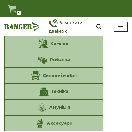
Мій Ranger
Антидемпінг
Оферта
Наші умови
0
Перейти
Замовити
до
вмісту
дзвінок
Кемпінг
Рибалка
Складні меблі
Техніка
Амуніція
Аксесуари