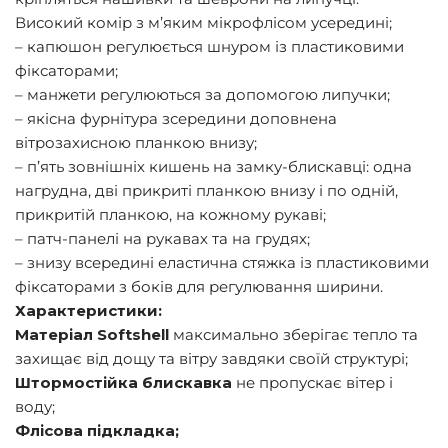
Високий комір з м’яким мікрофлісом усередині;
– капюшон регулюється шнуром із пластиковими
фіксаторами;
– манжети регулюються за допомогою липучки;
– якісна фурнітура зсередини доповнена
вітрозахисною планкою внизу;
– п’ять зовнішніх кишень на замку-блискавці: одна
нагрудна, дві прикриті планкою внизу і по одній,
прикритій планкою, на кожному рукаві;
– патч-панелі на рукавах та на грудях;
– знизу всередині еластична стяжка із пластиковими
фіксаторами з боків для регулювання ширини.
Характеристики:
Матеріал Softshell
максимально зберігає тепло та
захищає від дощу та вітру завдяки своїй структурі;
Штормостійка блискавка
не пропускає вітер і
воду;
Флісова підкладка;