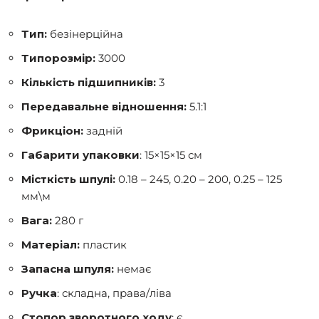
Тип:
безінерційна
Типорозмір:
3000
Кількість підшипників:
3
Передавальне відношення:
5.1:1
Фрикціон:
задній
Габарити упаковки
: 15×15×15 см
Місткість шпулі:
0.18 – 245, 0.20 – 200, 0.25 – 125
мм\м
Вага:
280 г
Матеріал:
пластик
Запасна шпуля:
немає
Ручка
: складна, права/ліва
Стопор зворотного ходу
: є