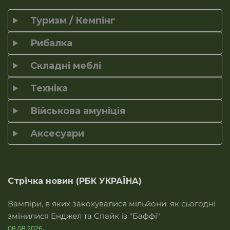
Туризм / Кемпінг
Рибалка
Складні меблі
Техніка
Військова амуніція
Аксесуари
Стрічка новин (РБК УКРАЇНА)
Вампіри, в яких закохувалися мільйони: як сьогодні
змінилися Енджел та Спайк із "Баффі"
08.08.2026