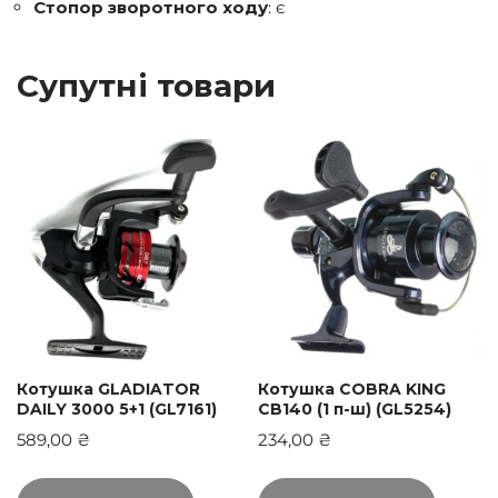
Стопор зворотного ходу
: є
Супутні товари
Котушка GLADIATOR
Котушка COBRA KING
DAILY 3000 5+1 (GL7161)
CB140 (1 п-ш) (GL5254)
589,00
₴
234,00
₴