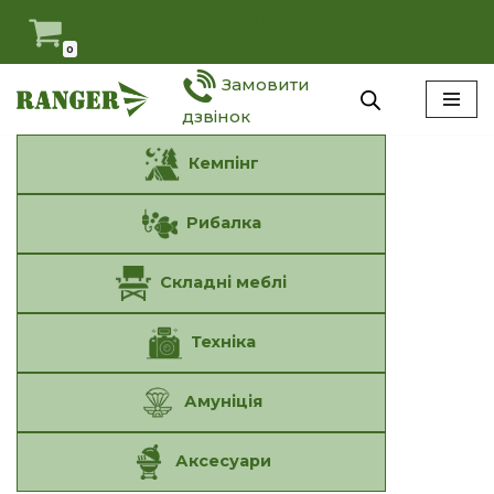
Мій Ranger
Антидемпінг
Оферта
Наші умови
0
Перейти
Замовити
до
вмісту
дзвінок
Кемпінг
Рибалка
Складні меблі
Техніка
Амуніція
Аксесуари