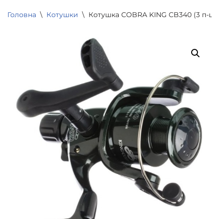
Головна
\
Котушки
\
Котушка COBRA KING CB340 (3 п-ш) 