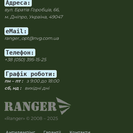
Адреса:
вул. Братів Горобців, 66,
м. Дніпро, Україна, 49047
eMail:
ranger_opt@nvg.com.ua
Телефон:
+38 (050) 395-15-25
Графік роботи:
пн – пт :
з 9:00 до 18:00
сб, нд :
вихідні дні
«Ranger» © 2008 – 2025
Антидемпінг
Гарантії
Контакти