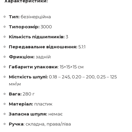
Характеристики:
Тип:
безінерційна
Типорозмір:
3000
Кількість підшипників:
3
Передавальне відношення:
5.1:1
Фрикціон:
задній
Габарити упаковки
: 15×15×15 см
Місткість шпулі:
0.18 – 245, 0.20 – 200, 0.25 – 125
мм\м
Вага:
280 г
Матеріал:
пластик
Запасна шпуля:
немає
Ручка
: складна, права/ліва