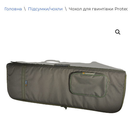
Головна
\
Підсумки/чохли
\
Чохол для гвинтівки Protect 