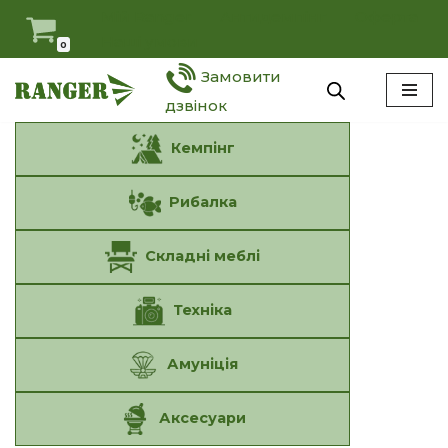
Мій Ranger
Антидемпінг
Оферта
Наші умови
0
Перейти
Замовити
до
вмісту
дзвінок
Кемпінг
Рибалка
Складні меблі
Техніка
Амуніція
Аксесуари