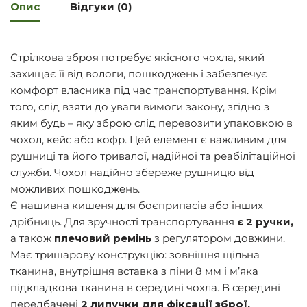
Опис
Відгуки (0)
Стрілкова зброя потребує якісного чохла, який
захищає її від вологи, пошкоджень і забезпечує
комфорт власника під час транспортування. Крім
того, слід взяти до уваги вимоги закону, згідно з
яким будь – яку зброю слід перевозити упаковкою в
чохол, кейс або кофр. Цей елемент є важливим для
рушниці та його тривалої, надійної та реабілітаційної
служби. Чохол надійно збереже рушницю від
можливих пошкоджень.
Є нашивна кишеня для боєприпасів або інших
дрібниць. Для зручності транспортування
є 2 ручки,
а також
плечовий ремінь
з регулятором довжини.
Має тришарову конструкцію: зовнішня щільна
тканина, внутрішня вставка з піни 8 мм і м’яка
підкладкова тканина в середині чохла. В середині
передбачені
2 липучки для фіксації зброї.