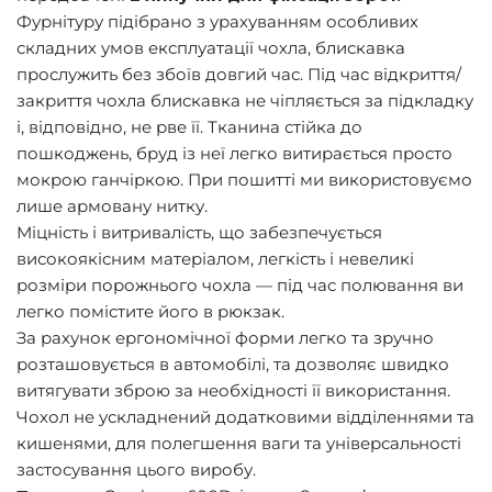
Фурнітуру підібрано з урахуванням особливих
складних умов експлуатації чохла, блискавка
прослужить без збоїв довгий час. Під час відкриття/
закриття чохла блискавка не чіпляється за підкладку
і, відповідно, не рве її. Тканина стійка до
пошкоджень, бруд із неї легко витирається просто
мокрою ганчіркою. При пошитті ми використовуємо
лише армовану нитку.
Міцність і витривалість, що забезпечується
високоякісним матеріалом, легкість і невеликі
розміри порожнього чохла — під час полювання ви
легко помістите його в рюкзак.
За рахунок ергономічної форми легко та зручно
розташовується в автомобілі, та дозволяє швидко
витягувати зброю за необхідності її використання.
Чохол не ускладнений додатковими відділеннями та
кишенями, для полегшення ваги та універсальності
застосування цього виробу.