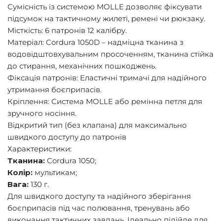
Сумісність із системою MOLLE дозволяє фіксувати
підсумок на тактичному жилеті, ремені чи рюкзаку.
Місткість: 6 патронів 12 калібру.
Матеріал: Cordura 1050D – надміцна тканина з
водовідштовхувальним просоченням, тканина стійка
до стирання, механічних пошкоджень.
Фіксація патронів: Еластичні тримачі для надійного
утримання боєприпасів.
Кріплення: Система MOLLE або ремінна петля для
зручного носіння.
Відкритий тип (без клапана) для максимально
швидкого доступу до патронів
Характеристики:
Тканина:
Cordura 1050;
Колір:
мультикам;
Вага:
130 г.
Для швидкого доступу та надійного зберігання
боєприпасів під час полювання, тренувань або
виконання тактичних завдань. Ідеально підійде для