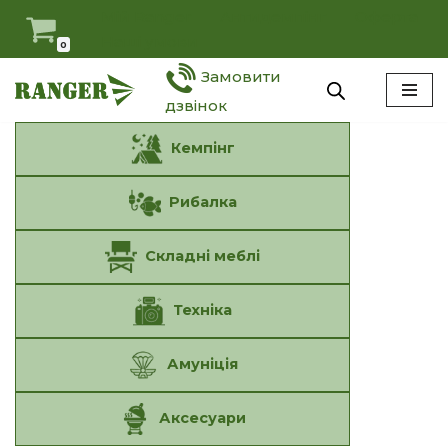
Мій Ranger
Антидемпінг
Оферта
Наші умови
0
Перейти
Замовити
до
вмісту
дзвінок
Кемпінг
Рибалка
Складні меблі
Техніка
Амуніція
Аксесуари