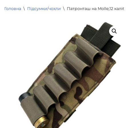
Головна
\
Підсумки/чохли
\
Патронташ на Molle,12 калібру