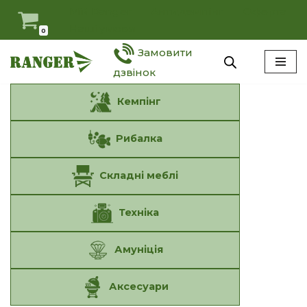
Мій Ranger
Антидемпінг
Оферта
Наші умови
0
Перейти
Замовити
до
вмісту
дзвінок
Кемпінг
Рибалка
Складні меблі
Техніка
Амуніція
Аксесуари