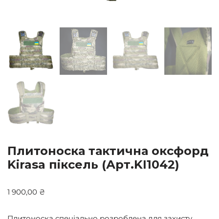
Плитоноска тактична оксфорд
Kirasa піксель (Арт.KI1042)
1 900,00
₴
Плитоноска спеціально розроблена для захисту