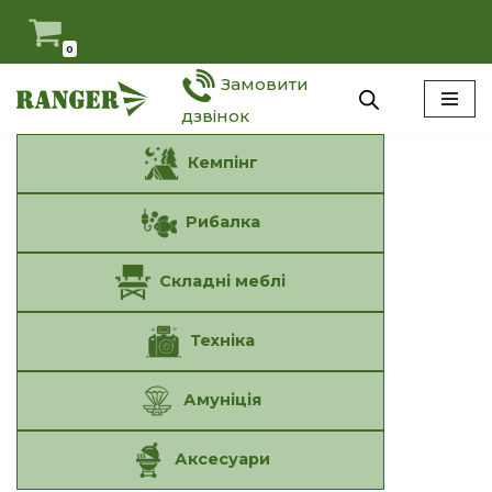
Мій Ranger
Антидемпінг
Оферта
Наші умови
0
Перейти
Замовити
до
вмісту
дзвінок
Кемпінг
Рибалка
Складні меблі
Техніка
Амуніція
Аксесуари