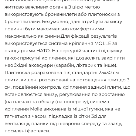
життєво важливих органів.З цією метою
використовують бронежилети або плитоноски з
бронеплитами. Безумовно, дані атрибути захисту
повинні бути максимально комфортними і
максимально якісними.Для фіксації результатів
використовується система кріплення MOLLE за
стандартами НАТО. На передній частині підсумку
також присутні кріплення, які дозволять закріпити
необхідні аксесуари (карабін, ліхтарик та інше).
Плитноска розрахована під стандартні 25х30 см
плити, кишені розраховані на потовщення плит до 3
см, подвійний контроль кріплення задньої плити, що
встановлюється знизу, регулювання по зростанню
(на плечах) та обсягу (на попереку), система
кріплення Molle виконана із міцної гумки, яка не
тягнеться з часом, підкладка із сітки 3d для
вентиляції, планки під шеврони спереду та ззаду,
посилені фастекси.