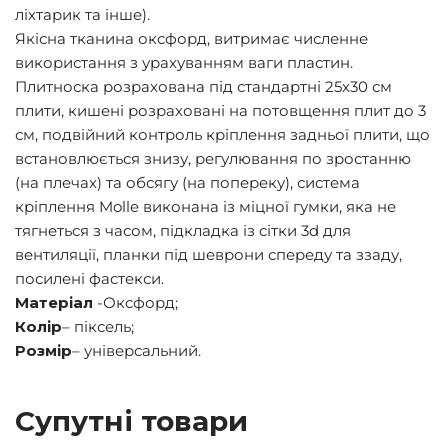
ліхтарик та інше).
Якісна тканина оксфорд, витримає численне
використання з урахуванням ваги пластин.
Плитноска розрахована під стандартні 25х30 см
плити, кишені розраховані на потовщення плит до 3
см, подвійний контроль кріплення задньої плити, що
встановлюється знизу, регулювання по зростанню
(на плечах) та обсягу (на попереку), система
кріплення Molle виконана із міцної гумки, яка не
тягнеться з часом, підкладка із сітки 3d для
вентиляції, планки під шеврони спереду та ззаду,
посилені фастекси.
Матеріал
-Оксфорд;
Колір
– піксель;
Розмір
– універсальний.
Супутні товари