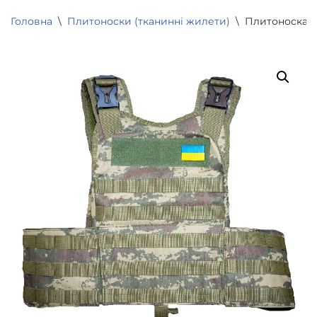
Головна
\
Плитоноски (тканинні жилети)
\
Плитоноска та