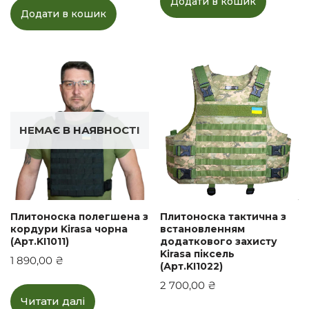
Додати в кошик
Додати в кошик
НЕМАЄ В НАЯВНОСТІ
Плитоноска полегшена з
Плитоноска тактична з
кордури Kirasa чорна
встановленням
(Арт.KI1011)
додаткового захисту
Kirasa піксель
1 890,00
₴
(Арт.KI1022)
2 700,00
₴
Читати далі