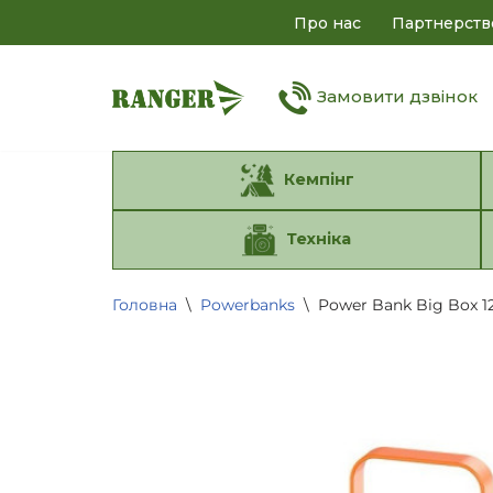
Про нас
Партнерств
Перейти
до
Замовити дзвінок
вмісту
Кемпінг
Техніка
Головна
\
Powerbanks
\
Power Bank Big Box 1