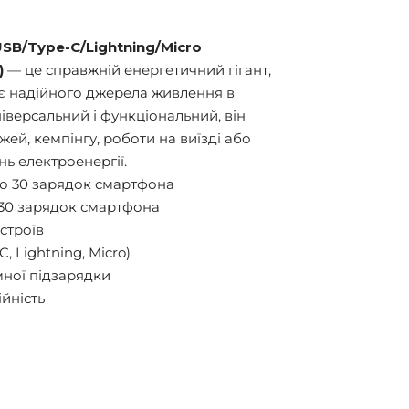
USB/Type-C/Lightning/Micro
)
— це справжній енергетичний гігант,
ує надійного джерела живлення в
іверсальний і функціональний, він
ей, кемпінгу, роботи на виїзді або
ь електроенергії.
о 30 зарядок смартфона
 30 зарядок смартфона
строїв
, Lightning, Micro)
ної підзарядки
ійність