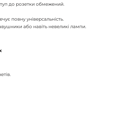
ступ до розетки обмежений.
чує повну універсальність.
авушники або навіть невеликі лампи.
х
етів.