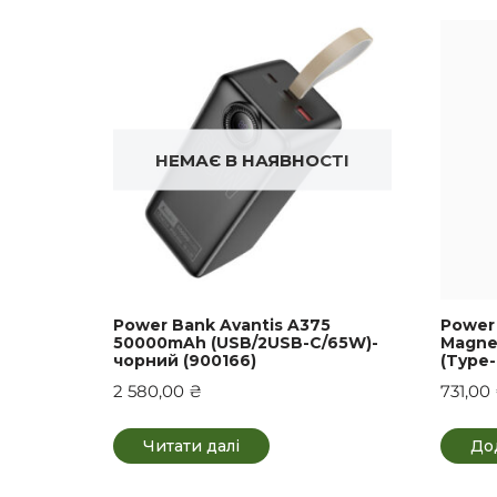
НЕМАЄ В НАЯВНОСТІ
Power Bank Avantis A375
Power
50000mAh (USB/2USB-C/65W)-
Magne
чорний (900166)
(Type-
2 580,00
₴
731,00
Читати далі
До