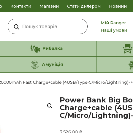
о
Контакти
Магазин
Стати дилером
Новини
Мій Ranger
Наші умови
Рибалка
Амуніція
20000mAh Fast Charge+cable (4USB/Type-C/Micro/Lightning)- 
Power Bank Big Bo
Charge+cable (4US
C/Micro/Lightning)
3 526,00
₴