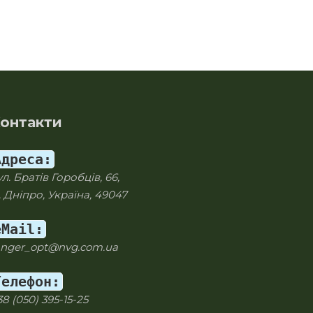
онтакти
Адреса:
ул. Братів Горобців, 66,
. Дніпро, Україна, 49047
eMail:
anger_opt@nvg.com.ua
Телефон:
38 (050) 395-15-25