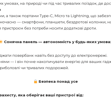
х умовах, на природі чи під час тривалих поїздок, де до
в
а також портами Type-C, Micro та Lightning, що забезпе
дночасно — смартфони, планшети, бездротові колонки, н
я пристроєм без потреби носити додаткові дроти.
Сонячна панель — автономність у будь-яких умова
джати повербанк навіть без доступу до електромережі.
ями — і він почне накопичувати енергію для ваших гадж
, риболовлі чи тривалих подорожей.
Безпека понад усе
хисту, яка оберігає ваші пристрої від: