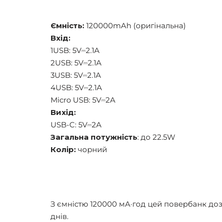
Ємність:
120000mAh (оригінальна)
Вхід:
1USB: 5V⎓2.1A
2USB: 5V⎓2.1A
3USB: 5V⎓2.1A
4USB: 5V⎓2.1A
Micro USB: 5V⎓2A
Вихід:
USB-C: 5V⎓2A
Загальна потужність
: до 22.5W
Колір:
чорний
З ємністю 120000 мА·год цей повербанк доз
днів.