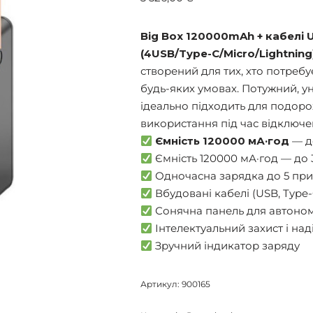
Big Box 120000mAh + кабелі 
(4USB/Type-C/Micro/Lightning
створений для тих, хто потреб
будь-яких умовах. Потужний, ун
ідеально підходить для подорож
використання під час відключен
Ємність 120000 мА·год
— д
Ємність 120000 мА·год — до
Одночасна зарядка до 5 при
Вбудовані кабелі (USB, Type-C
Сонячна панель для автоном
Інтелектуальний захист і над
Зручний індикатор заряду
Артикул:
900165