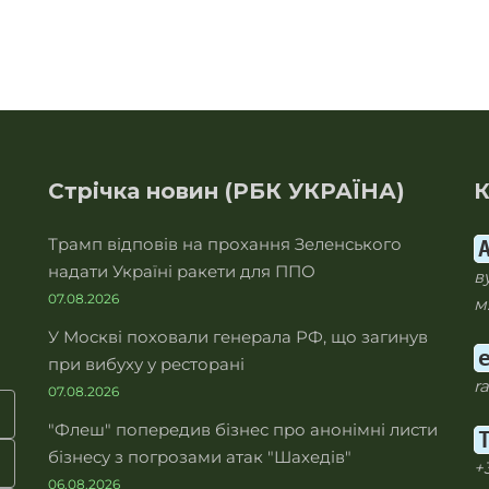
Стрічка новин (РБК УКРАЇНА)
К
Трамп відповів на прохання Зеленського
надати Україні ракети для ППО
в
07.08.2026
м
У Москві поховали генерала РФ, що загинув
при вибуху у ресторані
r
07.08.2026
"Флеш" попередив бізнес про анонімні листи
бізнесу з погрозами атак "Шахедів"
+
06.08.2026