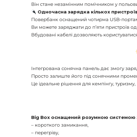
Він стане незамінним помічником у польови
Одночасна зарядка кількох пристрої
Повербанк оснащений чотирма USB-портами, 
Ви можете заряджати до п’яти пристроїв о
Вбудовані кабелі дозволяють користуватис
Інтегрована сонячна панель дає змогу заря
Просто залиште його під сонячними промен
Це ідеальне рішення для кемпінгу, туризму
Big Box оснащений розумною системою за
– короткого замикання,
– перегріву,