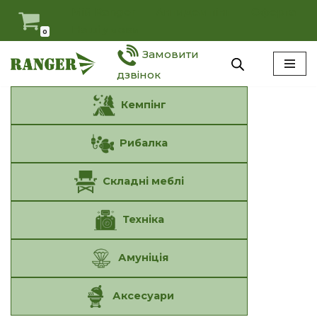
Мій Ranger
Антидемпінг
Оферта
Наші умови
0
Перейти
Замовити
до
вмісту
дзвінок
Кемпінг
Рибалка
Складні меблі
Техніка
Амуніція
Аксесуари