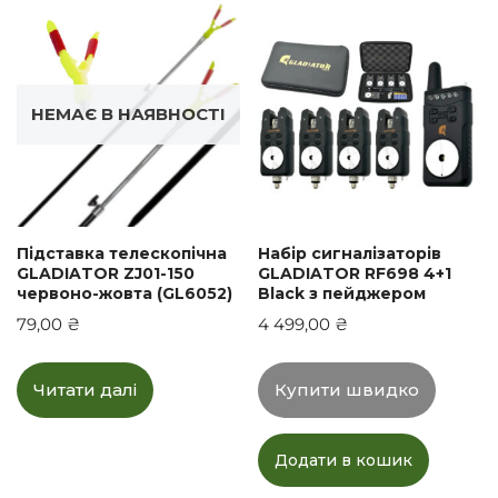
НЕМАЄ В НАЯВНОСТІ
Підставка телескопічна
Набір сигналізаторів
GLADIATOR ZJ01-150
GLADIATOR RF698 4+1
червоно-жовта (GL6052)
Black з пейджером
79,00
₴
4 499,00
₴
Читати далі
Купити швидко
Додати в кошик