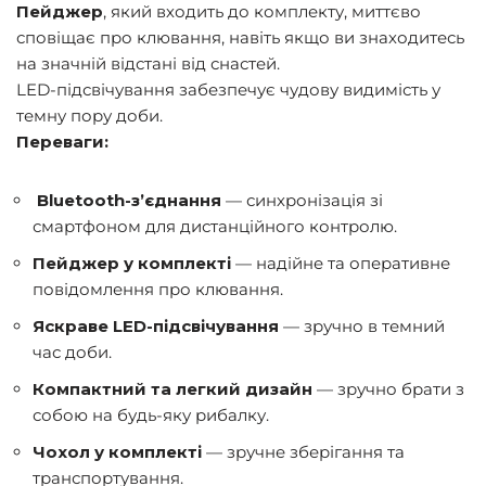
Пейджер
, який входить до комплекту, миттєво
сповіщає про клювання, навіть якщо ви знаходитесь
на значній відстані від снастей.
LED-підсвічування забезпечує чудову видимість у
темну пору доби.
Переваги:
Bluetooth-з’єднання
— синхронізація зі
смартфоном для дистанційного контролю.
Пейджер у комплекті
— надійне та оперативне
повідомлення про клювання.
Яскраве LED-підсвічування
— зручно в темний
час доби.
Компактний та легкий дизайн
— зручно брати з
собою на будь-яку рибалку.
Чохол у комплекті
— зручне зберігання та
транспортування.