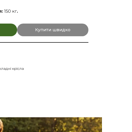
я:
150 кг
.
Купити швидко
кладні крісла