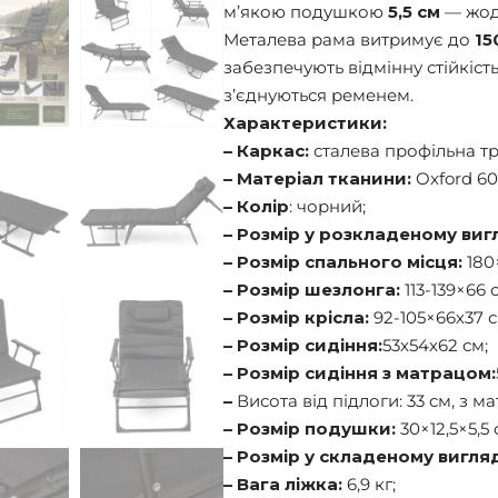
м’якою подушкою
5,5 см
— жодн
Металева рама витримує до
15
забезпечують відмінну стійкість
з’єднуються ременем.
Характеристики:
– Каркас:
сталева профільна тр
– Матеріал тканини:
Oxford 60
– Колір
: чорний;
– Розмір у розкладеному вигл
–
Розмір спального місця:
180
–
Розмір шезлонга:
113-139×66 
–
Розмір крісла:
92-105×66х37 с
–
Розмір сидіння:
53х54х62 см;
–
Розмір сидіння з матрацом:
–
Висота від підлоги: 33 см, з м
–
Розмір подушки:
30×12,5×5,5 
– Розмір у складеному вигляд
–
Вага ліжка:
6,9 кг;