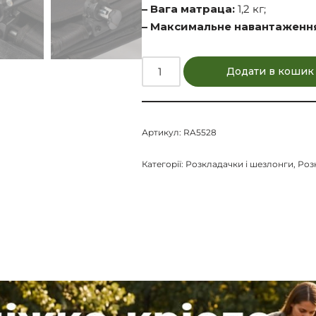
– Вага матраца:
1,2 кг;
– Максимальне навантаженн
Додати в кошик
Артикул:
RA5528
Категорії:
Розкладачки і шезлонги
,
Роз