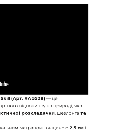
kill (Арт. RA 5528)
— це
ртного відпочинку на природі, яка
истичної розкладачки
, шезлонга
та
спальним матрацом товщиною
2,5 см
і