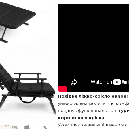
Похідне ліжко-крісло Ranger S
універсальна модель для комфо
поєднує функціональність
тур
коропового крісла
.
Укомплектована ущільненим 