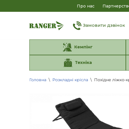
Про нас
Партнерств
Перейти
до
Замовити дзвінок
вмісту
Кемпінг
Техніка
Головна
\
Розкладні крісла
\
Похідне ліжко-кр