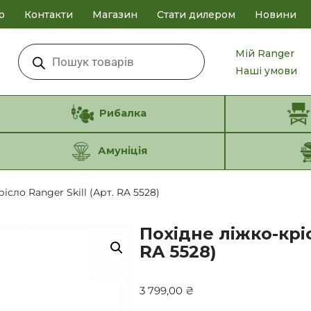
о
Контакти
Магазин
Стати дилером
Новини
Мій Ranger
Наші умови
Рибалка
Амуніція
ісло Ranger Skill (Арт. RA 5528)
Похідне ліжко-кріс
RA 5528)
3 799,00
₴