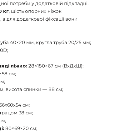
ої потреби у додатковій підкладці.
0 кг
, шість опорних ніжок
, а для додаткової фіксації вони
уба 40×20 мм, кругла труба 20/25 мм;
0D;
яді ліжко:
28×180×67 см (ВхДхШ);
×58 см;
см;
м, висота спинки — 88 см;
56х60х54 см;
атрацом 38 см;
см;
і:
80×69×20 см;