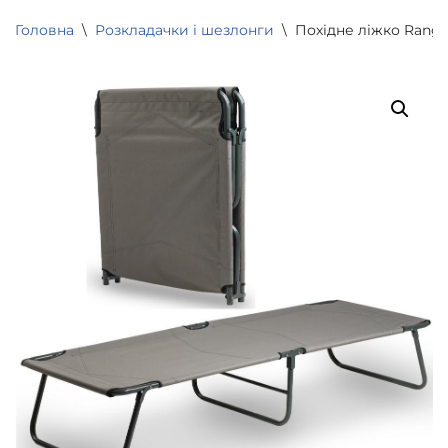
Головна
\
Розкладачки і шезлонги
\
Похідне ліжко Ranger