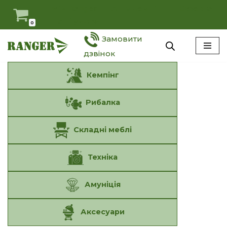
Мій Ranger
Антидемпінг
Оферта
Наші умови
0
Перейти
Замовити
до
вмісту
дзвінок
Кемпінг
Рибалка
Складні меблі
Техніка
Амуніція
Аксесуари