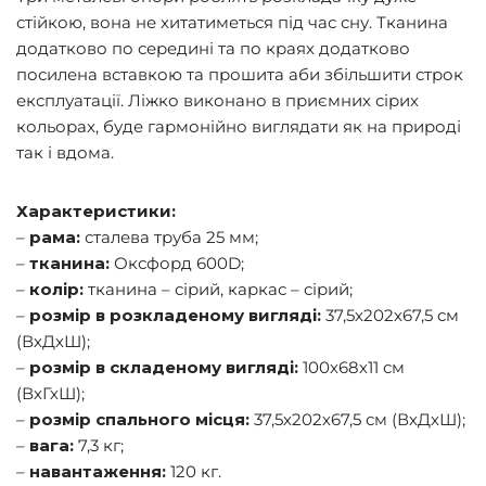
стійкою, вона не хитатиметься під час сну. Тканина
додатково по середині та по краях додатково
посилена вставкою та прошита аби збільшити строк
експлуатації. Ліжко виконано в приємних сірих
кольорах, буде гармонійно виглядати як на природі
так і вдома.
Характеристики:
–
рама:
сталева труба 25 мм;
–
тканина:
Оксфорд 600D;
–
колір:
тканина – сірий, каркас – сірий;
–
розмір в розкладеному вигляді:
37,5х202х67,5 см
(ВхДхШ);
–
розмір в складеному вигляді:
100х68х11 см
(ВхГхШ);
–
розмір спального місця:
37,5х202х67,5 см (ВхДхШ);
–
вага:
7,3 кг;
–
навантаження:
120 кг.