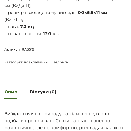
см (ВхДхШ);
– розмір в складеному вигляді: 1
00х68х11 см
(ВхГхШ);
– вага:
7,3 кг;
– навантаження:
120 кг.
Артикул:
RA5519
Категорія:
Розкладачки і шезлонги
Опис
Відгуки (0)
Виїжджаючи на природу на кілька днів, варто
подбати про ночівлю. Спати на траві, напевно,
романтично, але не комфортно, розкладачку-ліжко