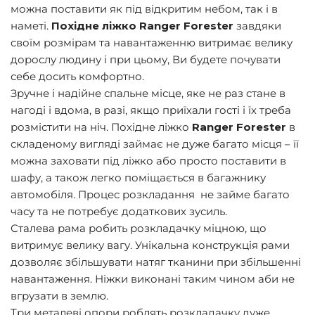
можна поставити як під відкритим небом, так і в
наметі.
Похідне ліжко Ranger Forester
завдяки
своїм розмірам та навантаженню витримає велику
дорослу людину і при цьому, Ви будете почувати
себе досить комфортно.
Зручне і надійне спальне місце, яке не раз стане в
нагоді і вдома, в разі, якщо приїхали гості і їх треба
розмістити на ніч. Похідне ліжко
Ranger Forester
в
складеному вигляді займає не дуже багато місця – її
можна заховати під ліжко або просто поставити в
шафу, а також легко поміщається в багажнику
автомобіля. Процес розкладання не займе багато
часу та не потребує додаткових зусиль.
Сталева рама робить розкладачку міцною, що
витримує велику вагу. Унікальна конструкція рами
дозволяє збільшувати натяг тканини при збільшенні
навантаження. Ніжки виконані таким чином аби не
вгрузати в землю.
Три металеві опори роблять розкладачку дуже