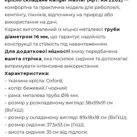
комфортна та практична модель для риболовлі,
кемпінгу, пікніків, відпочинку на природі або
використання на дачі.
Каркас виготовлений із міцної металевої
труби
діаметром 16 мм,
що гарантує надійність
конструкції та стійкість під навантаженням.
Для додаткової міцності
знизу передбачена
вшита стрічка
, яка посилює сидіння та допомагає
витримувати інтенсивне використання.
Характеристика:
– тканина крісла: Oxford;
– колір: бежевий / чорний;
– рама: металева труба Ø16 мм;
– розмір у розкладеному вигляді: 58х59х91 см
(ВхГхШ);
– розмір у складеному вигляді: 89х18х18 см (ВхГхШ);
– розмір сидіння: 37,5х53 см (ГхШ);
– висота сидіння: 35 см від підлоги;