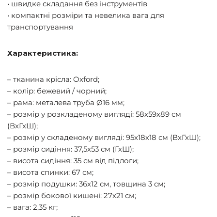
• швидке складання без інструментів
• компактні розміри та невелика вага для
транспортування
Характеристика:
– тканина крісла: Oxford;
– колір: бежевий / чорний;
– рама: металева труба Ø16 мм;
– розмір у розкладеному вигляді: 58х59х89 см
(ВхГхШ);
– розмір у складеному вигляді: 95х18х18 см (ВхГхШ);
– розмір сидіння: 37,5х53 см (ГхШ);
– висота сидіння: 35 см від підлоги;
– висота спинки: 67 см;
– розмір подушки: 36х12 см, товщина 3 см;
– розмір бокової кишені: 27х21 см;
– вага: 2,35 кг;