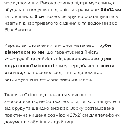
час відпочинку. Висока спинка підтримує спину, а
вбудована подушка-підголівник розміром
36х12 см
та товщиною
3 см
дозволяє зручно розташуватись
навіть під час тривалого сидіння біля водойми або
біля багаття.
Каркас виготовлений із міцної металевої
труби
діаметром 16 мм,
що гарантує надійність
конструкції та стійкість під навантаженням.
Для
додаткової міцності
знизу передбачена
вшита
стрічка
, яка посилює сидіння та допомагає
витримувати інтенсивне використання.
Тканина Oxford відзначається високою
зносостійкістю, не боїться вологи, легко очищується
від бруду та швидко висихає. Збоку розташована
практична кишеня розміром 27х21 см для телефону,
документів або інших дрібниць.