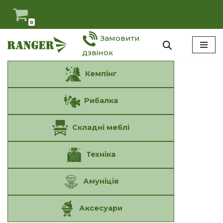
Мій Ranger
Антидемпінг
Оферта
Наші умови
0
Перейти
Замовити
до
вмісту
дзвінок
Кемпінг
Рибалка
Складні меблі
Техніка
Амуніція
Аксесуари