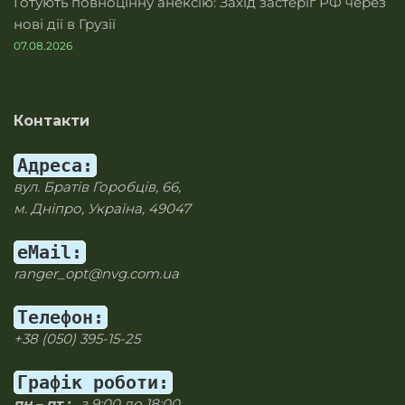
Готують повноцінну анексію: Захід застеріг РФ через
нові дії в Грузії
07.08.2026
Контакти
Адреса:
вул. Братів Горобців, 66,
м. Дніпро, Україна, 49047
eMail:
ranger_opt@nvg.com.ua
Телефон:
+38 (050) 395-15-25
Графік роботи:
пн – пт :
з 9:00 до 18:00