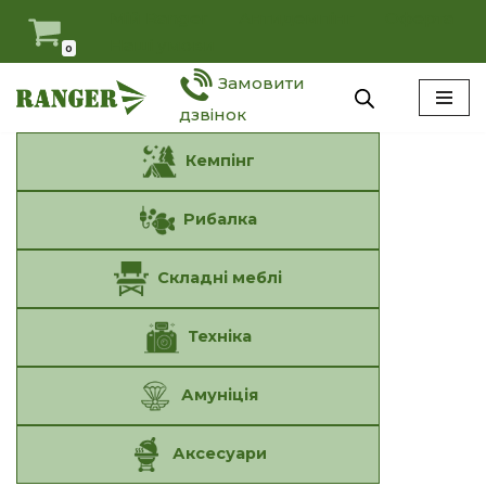
Мій Ranger
Антидемпінг
Оферта
Наші умови
0
Перейти
Замовити
до
вмісту
дзвінок
Кемпінг
Рибалка
Складні меблі
Техніка
Амуніція
Аксесуари