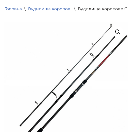
Головна
\
Вудилища коропові
\
Вудилище коропове GLAD