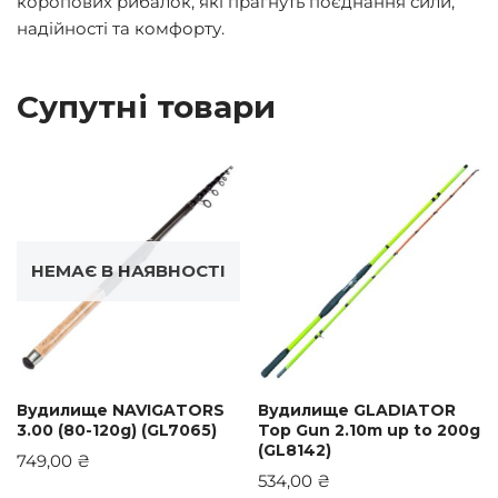
коропових рибалок, які прагнуть поєднання сили,
надійності та комфорту.
Супутні товари
НЕМАЄ В НАЯВНОСТІ
Вудилище NAVIGATORS
Вудилище GLADIATOR
3.00 (80-120g) (GL7065)
Top Gun 2.10m up to 200g
(GL8142)
749,00
₴
534,00
₴