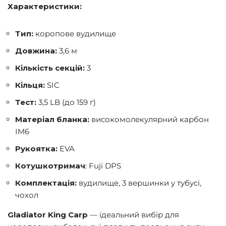
Характеристики:
Тип:
коропове вудилище
Довжина:
3,6 м
Кількість секцій:
3
Кільця:
SIC
Тест:
3,5 LB (до 159 г)
Матеріал бланка:
високомолекулярний карбон
IM6
Рукоятка:
EVA
Котушкотримач
: Fuji DPS
Комплектація:
вудилище, 3 вершинки у тубусі,
чохол
Gladiator King Carp
— ідеальний вибір для