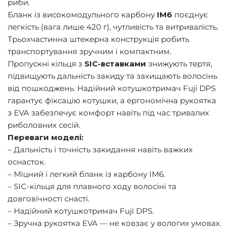
риби.
Бланк із високомодульного карбону
IM6
поєднує
легкість (вага лише 420 г), чутливість та витривалість.
Трьохчастинна штекерна конструкція робить
транспортування зручним і компактним.
Пропускні кільця з
SIC-вставками
знижують тертя,
підвищують дальність закиду та захищають волосінь
від пошкоджень. Надійний котушкотримач Fuji DPS
гарантує фіксацію котушки, а ергономічна рукоятка
з EVA забезпечує комфорт навіть під час тривалих
риболовних сесій.
Переваги моделі:
– Дальність і точність закидання навіть важких
оснасток.
– Міцний і легкий бланк із карбону IM6.
– SIC-кільця для плавного ходу волосіні та
довговічності снасті.
– Надійний котушкотримач Fuji DPS.
– Зручна рукоятка EVA — не ковзає у вологих умовах.