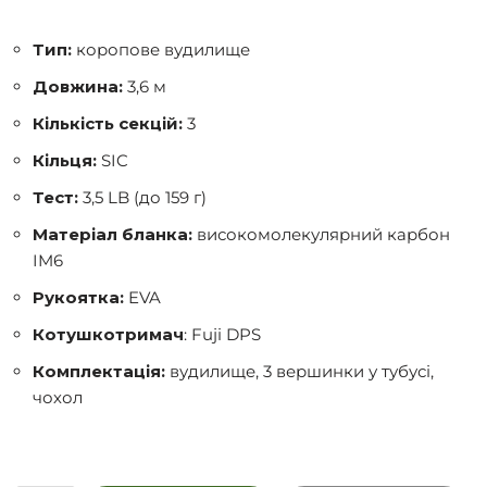
Тип:
коропове вудилище
Довжина:
3,6 м
Кількість секцій:
3
Кільця:
SIC
Тест:
3,5 LB (до 159 г)
Матеріал бланка:
високомолекулярний карбон
IM6
Рукоятка:
EVA
Котушкотримач
: Fuji DPS
Комплектація:
вудилище, 3 вершинки у тубусі,
чохол