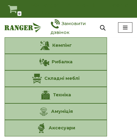
Мій Ranger
Антидемпінг
Оферта
Наші умови
0
Перейти
Замовити
до
вмісту
дзвінок
Кемпінг
Рибалка
Складні меблі
Техніка
Амуніція
Аксесуари